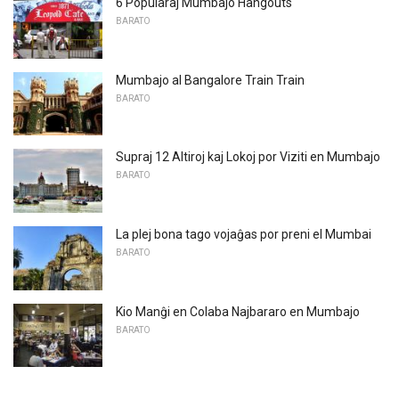
6 Popularaj Mumbajo Hangouts
BARATO
Mumbajo al Bangalore Train Train
BARATO
Supraj 12 Altiroj kaj Lokoj por Viziti en Mumbajo
BARATO
La plej bona tago vojaĝas por preni el Mumbai
BARATO
Kio Manĝi en Colaba Najbararo en Mumbajo
BARATO