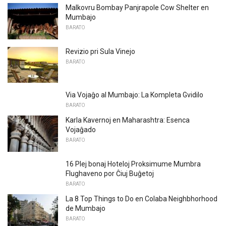
Malkovru Bombay Panjrapole Cow Shelter en
Mumbajo
BARATO
Revizio pri Sula Vinejo
BARATO
Via Vojaĝo al Mumbajo: La Kompleta Gvidilo
BARATO
Karla Kavernoj en Maharashtra: Esenca
Vojaĝado
BARATO
16 Plej bonaj Hoteloj Proksimume Mumbra
Flughaveno por Ĉiuj Buĝetoj
BARATO
La 8 Top Things to Do en Colaba Neighbhorhood
de Mumbajo
BARATO