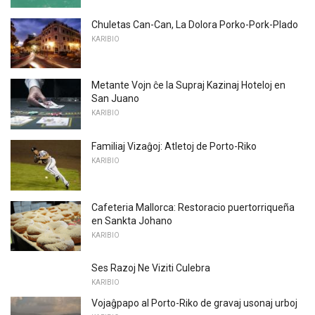
Chuletas Can-Can, La Dolora Porko-Pork-Plado
KARIBIO
Metante Vojn ĉe la Supraj Kazinaj Hoteloj en
San Juano
KARIBIO
Familiaj Vizaĝoj: Atletoj de Porto-Riko
KARIBIO
Cafeteria Mallorca: Restoracio puertorriqueña
en Sankta Johano
KARIBIO
Ses Razoj Ne Viziti Culebra
KARIBIO
Vojaĝpapo al Porto-Riko de gravaj usonaj urboj