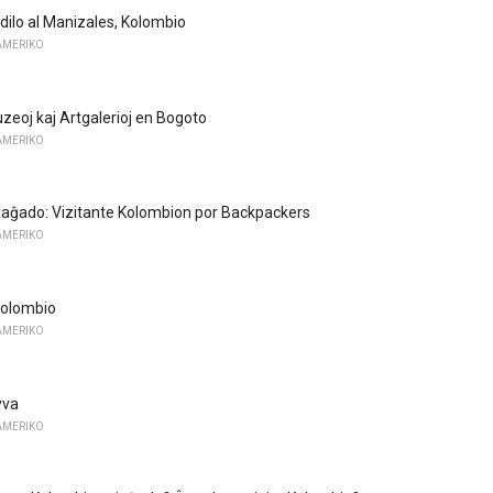
idilo al Manizales, Kolombio
AMERIKO
uzeoj kaj Artgalerioj en Bogoto
AMERIKO
aĝado: Vizitante Kolombion por Backpackers
AMERIKO
Kolombio
AMERIKO
yva
AMERIKO