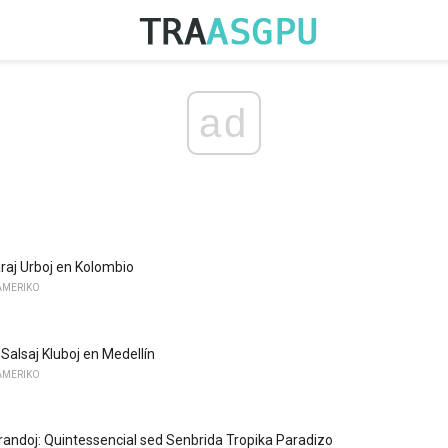
ad
raj Urboj en Kolombio
AMERIKO
 Salsaj Kluboj en Medellín
AMERIKO
randoj: Quintessencial sed Senbrida Tropika Paradizo