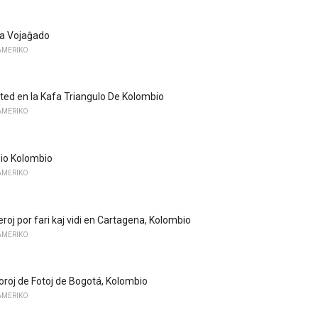
ia Vojaĝado
AMERIKO
ted en la Kafa Triangulo De Kolombio
AMERIKO
io Kolombio
AMERIKO
eroj por fari kaj vidi en Cartagena, Kolombio
AMERIKO
oroj de Fotoj de Bogotá, Kolombio
AMERIKO