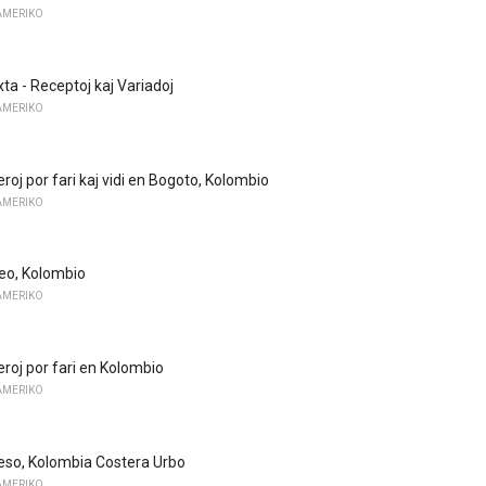
AMERIKO
xta - Receptoj kaj Variadoj
AMERIKO
eroj por fari kaj vidi en Bogoto, Kolombio
AMERIKO
eo, Kolombio
AMERIKO
eroj por fari en Kolombio
AMERIKO
eso, Kolombia Costera Urbo
AMERIKO