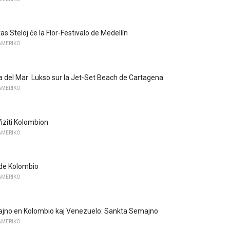
tas Steloj ĉe la Flor-Festivalo de Medellín
AMERIKO
la del Mar: Lukso sur la Jet-Set Beach de Cartagena
AMERIKO
Viziti Kolombion
AMERIKO
de Kolombio
AMERIKO
jno en Kolombio kaj Venezuelo: Sankta Semajno
AMERIKO