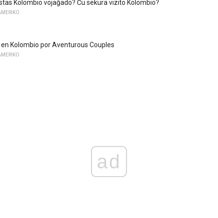
estas Kolombio vojaĝado? Ĉu sekura vizito Kolombio?
AMERIKO
 en Kolombio por Aventurous Couples
AMERIKO
ad