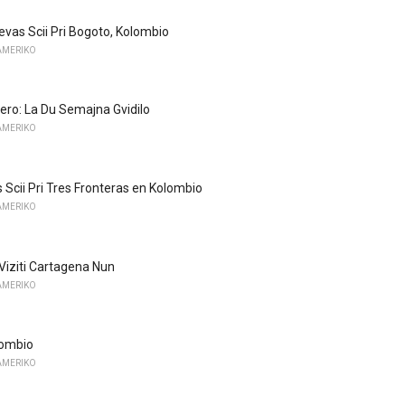
Devas Scii Pri Bogoto, Kolombio
AMERIKO
nero: La Du Semajna Gvidilo
AMERIKO
 Scii Pri Tres Fronteras en Kolombio
AMERIKO
 Viziti Cartagena Nun
AMERIKO
lombio
AMERIKO