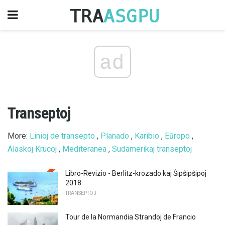
ad
Transeptoj
More:
Linioj de transepto
,
Planado
,
Karibio
,
Eŭropo
,
Alaskoj Krucoj
,
Mediteranea
,
Sudamerikaj transeptoj
Libro-Revizio - Berlitz-krozado kaj Ŝipŝipŝipoj
2018
TRANSEPTOJ
Tour de la Normandia Strandoj de Francio