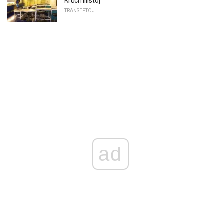
Krucmilistoj
TRANSEPTOJ
ad