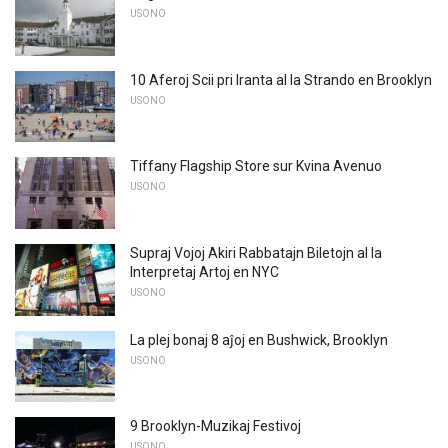
USONO
10 Aferoj Scii pri Iranta al la Strando en Brooklyn
USONO
Tiffany Flagship Store sur Kvina Avenuo
USONO
Supraj Vojoj Akiri Rabbatajn Biletojn al la
Interpretaj Artoj en NYC
USONO
La plej bonaj 8 aĵoj en Bushwick, Brooklyn
USONO
9 Brooklyn-Muzikaj Festivoj
USONO