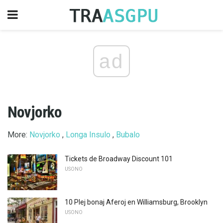
ad
Novjorko
More:
Novjorko
,
Longa Insulo
,
Bubalo
Tickets de Broadway Discount 101
USONO
10 Plej bonaj Aferoj en Williamsburg, Brooklyn
USONO