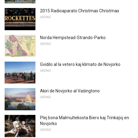
2015 Radioaparato Christmas Christmas
USONO
Norda Hempstead-Strando-Parko
USONO
Gvidilo al la vetero kaj klimato de Novjorko
USONO
Akiri de Novjorko al Vaŝingtono
USONO
Plej bona Malmultekosta Biero kaj Trinkaĵoj en
Novjorko
USONO