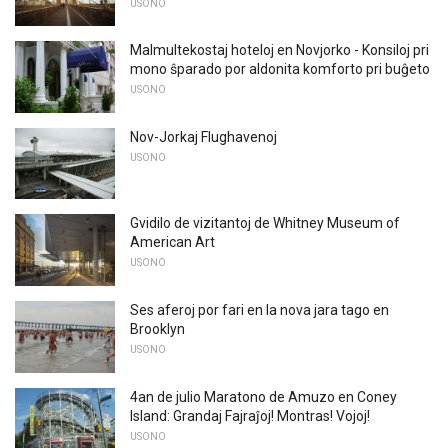
USONO
Malmultekostaj hoteloj en Novjorko - Konsiloj pri
mono ŝparado por aldonita komforto pri buĝeto
USONO
Nov-Jorkaj Flughavenoj
USONO
Gvidilo de vizitantoj de Whitney Museum of
American Art
USONO
Ses aferoj por fari en la nova jara tago en
Brooklyn
USONO
4an de julio Maratono de Amuzo en Coney
Island: Grandaj Fajraĵoj! Montras! Vojoj!
USONO