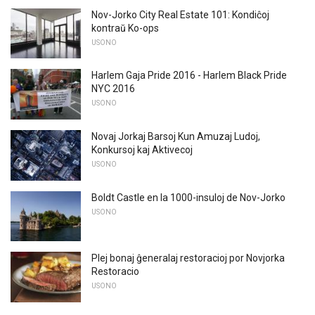
Nov-Jorko City Real Estate 101: Kondiĉoj
kontraŭ Ko-ops
USONO
Harlem Gaja Pride 2016 - Harlem Black Pride
NYC 2016
USONO
Novaj Jorkaj Barsoj Kun Amuzaj Ludoj,
Konkursoj kaj Aktivecoj
USONO
Boldt Castle en la 1000-insuloj de Nov-Jorko
USONO
Plej bonaj ĝeneralaj restoracioj por Novjorka
Restoracio
USONO