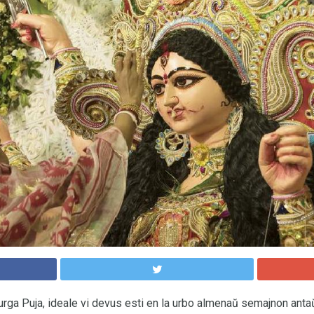
urga Puja, ideale vi devus esti en la urbo almenaŭ semajnon anta