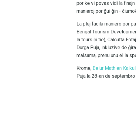
por ke vi povas vidi la finajn
manieroj por ĝui ĝin - ĉiumokt
La plej facila maniero por p
Bengal Tourism Development C
la tours ĉi tie), Calcutta Fo
Durga Puja, inkluzive de ĝir
malsama, prenu unu el la sp
Krome,
Belur Math en Kalku
Puja la 28-an de septembro