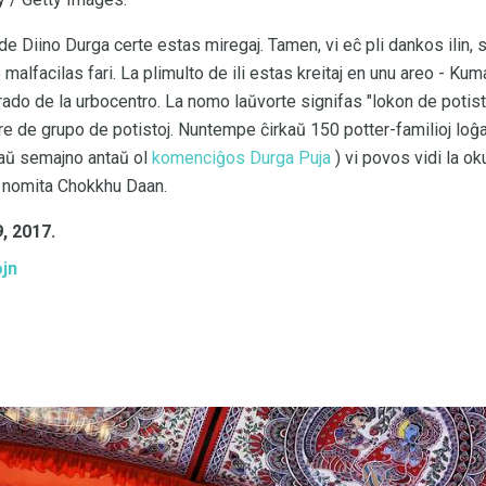
 de Diino Durga certe estas miregaj. Tamen, vi eĉ pli dankos ilin, 
 ne malfacilas fari. La plimulto de ili estas kreitaj en unu areo - Ku
rado de la urbocentro. La nomo laŭvorte signifas "lokon de potisto
are de grupo de potistoj. Nuntempe ĉirkaŭ 150 potter-familioj loĝas 
aŭ semajno antaŭ ol
komenciĝos Durga Puja
) vi povos vidi la oku
 nomita Chokkhu Daan.
, 2017.
ojn