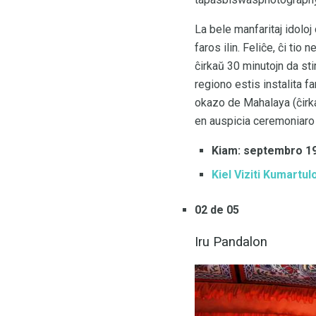
La bele manfaritaj idoloj
faros ilin. Feliĉe, ĉi tio
ĉirkaŭ 30 minutojn da sti
regiono estis instalita f
okazo de Mahalaya (ĉirk
en auspicia ceremoniaro
Kiam:
septembro 19
Kiel Viziti Kumartul
02 de 05
Iru Pandalon