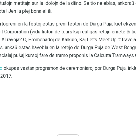
 tuŝojn metitajn sur la idolojn de la diino. Se tio ne eblas, ankoraŭ 
e! Jen la plej bona el ili.
artopreni en la festoj estas preni feston de Durga Puja, kiel ekze
orporation (vidu liston de tours kaj realigas retojn enrete ĉi tie 
taj #Travoja? O, Promenadoj de Kalkulo, Kaj Let's Meet Up #Travoja?
as, ankaŭ estas havebla en la retejo de Durga Puja de West Bengal
ecialaj puŝaj kursoj fare de tramo proponis la Calcutta Tramway
lo
okupas vastan programon de ceremoniaroj por Durga Puja, inkl
 2017.