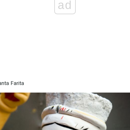
ad
anta Farita