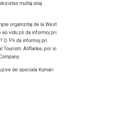
ekzistas multaj aliaj
mple organizitaj de la West
aŭ vidu pli da informoj pri
 O. Pli da informoj pri
 Tourism. Aliflanke, por io
s Company.
uzive de speciala Kumari