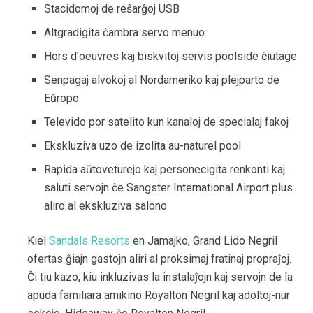
Stacidomoj de reŝarĝoj USB
Altgradigita ĉambra servo menuo
Hors d'oeuvres kaj biskvitoj servis poolside ĉiutage
Senpagaj alvokoj al Nordameriko kaj plejparto de
Eŭropo
Televido por satelito kun kanaloj de specialaj fakoj
Ekskluziva uzo de izolita au-naturel pool
Rapida aŭtoveturejo kaj personecigita renkonti kaj
saluti servojn ĉe Sangster International Airport plus
aliro al ekskluziva salono
Kiel
Sandals Resorts
en Jamajko, Grand Lido Negril
ofertas ĝiajn gastojn aliri al proksimaj fratinaj propraĵoj.
Ĉi tiu kazo, kiu inkluzivas la instalaĵojn kaj servojn de la
apuda familiara amikino Royalton Negril kaj adoltoj-nur