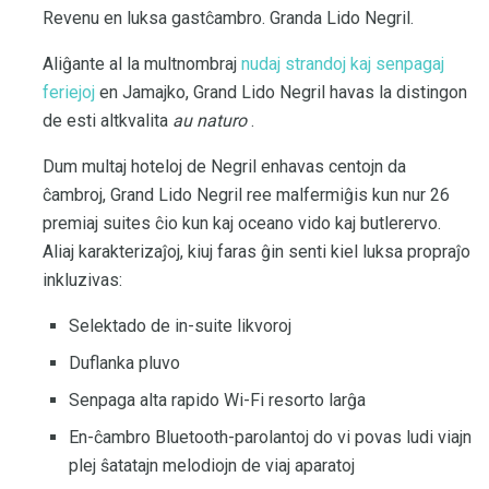
Revenu en luksa gastĉambro. Granda Lido Negril.
Aliĝante al la multnombraj
nudaj strandoj kaj senpagaj
feriejoj
en Jamajko, Grand Lido Negril havas la distingon
de esti altkvalita
au naturo
.
Dum multaj hoteloj de Negril enhavas centojn da
ĉambroj, Grand Lido Negril ree malfermiĝis kun nur 26
premiaj suites ĉio kun kaj oceano vido kaj butlerervo.
Aliaj karakterizaĵoj, kiuj faras ĝin senti kiel luksa propraĵo
inkluzivas:
Selektado de in-suite likvoroj
Duflanka pluvo
Senpaga alta rapido Wi-Fi resorto larĝa
En-ĉambro Bluetooth-parolantoj do vi povas ludi viajn
plej ŝatatajn melodiojn de viaj aparatoj