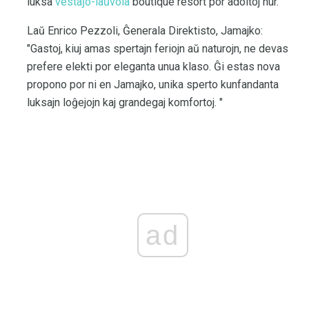
luksa
vestaĵo-laŭvola
boutique resort por adoltoj nur.
Laŭ Enrico Pezzoli, Ĝenerala Direktisto, Jamajko:
"Gastoj, kiuj amas spertajn feriojn aŭ naturojn, ne devas
prefere elekti por eleganta unua klaso. Ĝi estas nova
propono por ni en Jamajko, unika sperto kunfandanta
luksajn loĝejojn kaj grandegaj komfortoj. "
ad