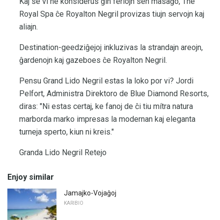
Kaj se vi ne konsiderus ĝin feriojn sen masaĝo, The
Royal Spa ĉe Royalton Negril provizas tiujn servojn kaj
aliajn.
Destination-geedziĝejoj inkluzivas la strandajn areojn,
ĝardenojn kaj gazeboes ĉe Royalton Negril.
Pensu Grand Lido Negril estas la loko por vi? Jordi
Pelfort, Administra Direktoro de Blue Diamond Resorts,
diras: "Ni estas certaj, ke fanoj de ĉi tiu mítra natura
marborda marko impresas la modernan kaj eleganta
turneja sperto, kiun ni kreis."
Granda Lido Negril Retejo
Enjoy similar
Jamajko-Vojaĝoj
KARIBIO