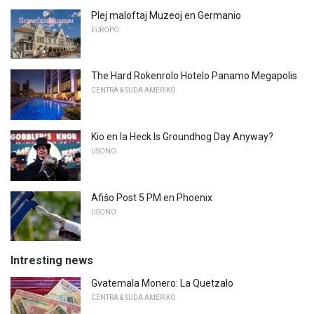
Plej maloftaj Muzeoj en Germanio
EŬROPO
The Hard Rokenrolo Hotelo Panamo Megapolis
CENTRA & SUDA AMERIKO
Kio en la Heck Is Groundhog Day Anyway?
USONO
Afiŝo Post 5 PM en Phoenix
USONO
Intresting news
Gvatemala Monero: La Quetzalo
CENTRA & SUDA AMERIKO