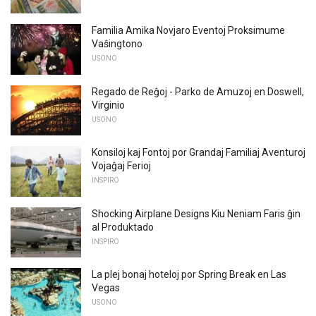
Familia Amika Novjaro Eventoj Proksimume
Vaŝingtono
USONO
Regado de Reĝoj - Parko de Amuzoj en Doswell,
Virginio
USONO
Konsiloj kaj Fontoj por Grandaj Familiaj Aventuroj
Vojaĝaj Ferioj
INSPIRO
Shocking Airplane Designs Kiu Neniam Faris ĝin
al Produktado
INSPIRO
La plej bonaj hoteloj por Spring Break en Las
Vegas
USONO