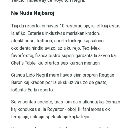
sekcio, Hideaway ĉe Royalton Negril.
Ne Nuda Najbaroj
Tiuj du resortoj enhavas 10 restoraciojn, iuj el kiuj estas
la afiŝo. Eateries inkluzivas mariskan kradon,
steakhouse, trattoria, sporta trinkejo kaj salono,
okcidenta hindia avizo, azia kuirejo, Tex-Mex-
favorfestoj, franca bistro superrigardanta la akvon kaj
Chef's Table, kiu ofertas sep-kursan menuon.
Granda Lido Negril mem havas sian propran Reggae-
Baron kaj Kradon por la ekskluziva uzo de gastoj
loĝantaj ĉe la resorto.
Se vi sentas societe, tiras iom da mallongaj kaj ĉemizo
kaj kondukas al la Royalton-lokoj. Ili fanfaronas ok
templojn, noktajn spektaklojn kaj kafejon.