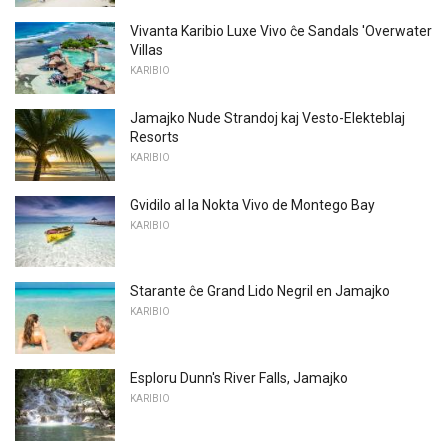
Vivanta Karibio Luxe Vivo ĉe Sandals 'Overwater
Villas
KARIBIO
Jamajko Nude Strandoj kaj Vesto-Elekteblaj
Resorts
KARIBIO
Gvidilo al la Nokta Vivo de Montego Bay
KARIBIO
Starante ĉe Grand Lido Negril en Jamajko
KARIBIO
Esploru Dunn's River Falls, Jamajko
KARIBIO