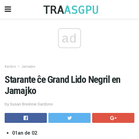
ad
Karibio
Jamajko
Starante ĉe Grand Lido Negril en
Jamajko
by Susan Breslow Sardono
01an de 02