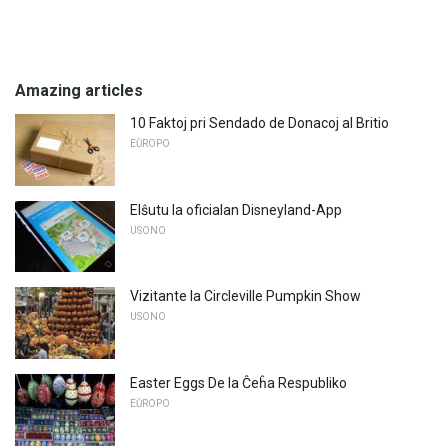
Amazing articles
10 Faktoj pri Sendado de Donacoj al Britio
EŬROPO
Elŝutu la oficialan Disneyland-App
USONO
Vizitante la Circleville Pumpkin Show
USONO
Easter Eggs De la Ĉeĥa Respubliko
EŬROPO