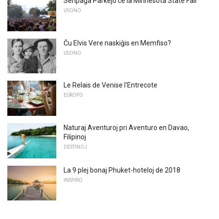
Senpaga Parkejo ĉe la Minnesota State Fair
USONO
Ĉu Elvis Vere naskiĝis en Memfiso?
USONO
Le Relais de Venise l'Entrecote
EŬROPO
Naturaj Aventuroj pri Aventuro en Davao,
Filipinoj
DESTINOJ
La 9 plej bonaj Phuket-hoteloj de 2018
INSPIRO