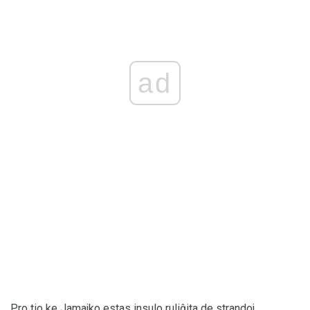
ad
Pro tio ke Jamajko estas insulo ruliĝita de strandoj,