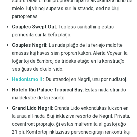
suites faras ĉi tiun proprieton aparte alvokanta al luno de
mielo. Iuj virinoj superas sur la strando, sed ne ĉiuj
partoprenas.
Couples Swept Out:
Topless sunbathing estas
permesita sur la ĉefa plaĝo.
Couples Negril:
La nuda plaĝo de la feriejo malofte
amasas kaj havas sian propran kukon. Alerta Voyeur: la
loĝantoj de ĉambroj de trideka etaĝo en la konstruaĵo
ses ĝuas de okulo-vido.
Hedonismo II
:
Du strandoj en Negril, unu por nudistoj.
Hotelo Riu Palace Tropical Bay:
Estas nuda strando
maldekstre de la resorto.
Grand Lido Negril:
Granda Lido enkondukas lukson en
la unua all-nuda, ĉiuj-inkluziva resorto de Negril. Privata,
oceanfront propraĵo, ĝi estas malfermita al gastoj aĝo
21 pli. Komfortoj inkluzivas personecigitajn renkonti-kaj-