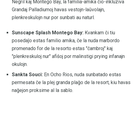
Negril kaj Montego Bay, la familia-amika ĉio-inkluziva
Grandaj Palladiumoj havas vestojn-laŭvolajn,
plenkreskulojn nur por sunbati au naturl.
Sunscape Splash Montego Bay:
Kvankam ĉi tiu
posedaĵo estas familio amika, ĉe la nuda marbordo
promenado for de la resorto estas "ĉambroj" kaj
"plenkreskuloj nur" afiŝoj por malinstigi prying infanajn
okulojn.
Sankta Souci:
En Ocho Rios, nuda sunbatado estas
permesata ĉe la plej granda plaĝo de la resort, kiu havas
naĝejon proksime al la sablo.