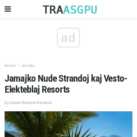
ad
Karibio
Jamajko
Jamajko Nude Strandoj kaj Vesto-
Elekteblaj Resorts
by Susan Breslow Sardono