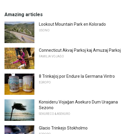
Amazing articles
Lookout Mountain Park en Kolorado
USONO
Connecticut Akvaj Parkoj kaj Amuzaj Parkoj
FAMILIA VOJAĜO
8 Trinkaĵoj por Endure la Germana Vintro
EŬROPO
Konsideru Vojaĝan Asekuro Dum Uragana
Sezono
SEKURECO & ASEKURO
Glacio Trinkejo Stokholmo