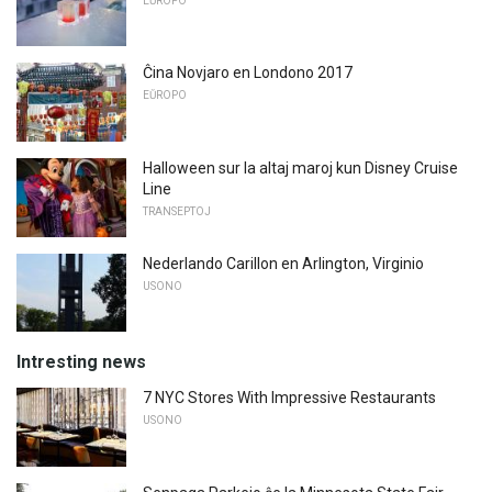
EŬROPO
Ĉina Novjaro en Londono 2017
EŬROPO
Halloween sur la altaj maroj kun Disney Cruise
Line
TRANSEPTOJ
Nederlando Carillon en Arlington, Virginio
USONO
Intresting news
7 NYC Stores With Impressive Restaurants
USONO