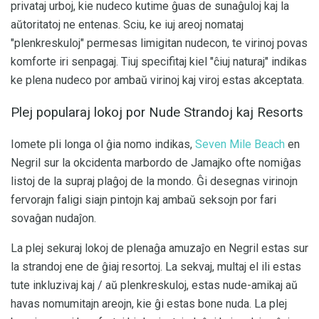
privataj urboj, kie nudeco kutime ĝuas de sunaĝuloj kaj la
aŭtoritatoj ne entenas. Sciu, ke iuj areoj nomataj
"plenkreskuloj" permesas limigitan nudecon, te virinoj povas
komforte iri senpagaj. Tiuj specifitaj kiel "ĉiuj naturaj" indikas
ke plena nudeco por ambaŭ virinoj kaj viroj estas akceptata.
Plej popularaj lokoj por Nude Strandoj kaj Resorts
Iomete pli longa ol ĝia nomo indikas,
Seven Mile Beach
en
Negril sur la okcidenta marbordo de Jamajko ofte nomiĝas
listoj de la supraj plaĝoj de la mondo. Ĝi desegnas virinojn
fervorajn faligi siajn pintojn kaj ambaŭ seksojn por fari
sovaĝan nudaĵon.
La plej sekuraj lokoj de plenaĝa amuzaĵo en Negril estas sur
la strandoj ene de ĝiaj resortoj. La sekvaj, multaj el ili estas
tute inkluzivaj kaj / aŭ plenkreskuloj, estas nude-amikaj aŭ
havas nomumitajn areojn, kie ĝi estas bone nuda. La plej