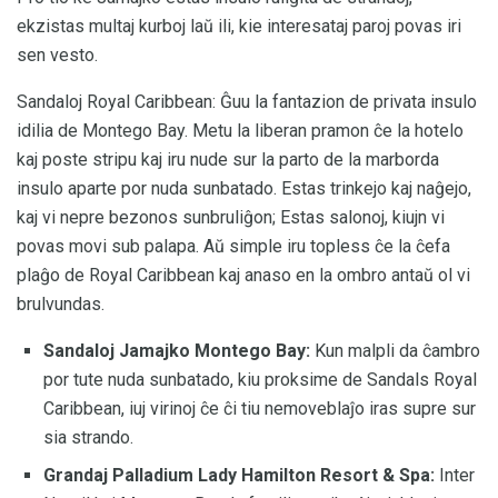
ekzistas multaj kurboj laŭ ili, kie interesataj paroj povas iri
sen vesto.
Sandaloj Royal Caribbean: Ĝuu la fantazion de privata insulo
idilia de Montego Bay. Metu la liberan pramon ĉe la hotelo
kaj poste stripu kaj iru nude sur la parto de la marborda
insulo aparte por nuda sunbatado. Estas trinkejo kaj naĝejo,
kaj vi nepre bezonos sunbruliĝon; Estas salonoj, kiujn vi
povas movi sub palapa. Aŭ simple iru topless ĉe la ĉefa
plaĝo de Royal Caribbean kaj anaso en la ombro antaŭ ol vi
brulvundas.
Sandaloj Jamajko Montego Bay:
Kun malpli da ĉambro
por tute nuda sunbatado, kiu proksime de Sandals Royal
Caribbean, iuj virinoj ĉe ĉi tiu nemoveblaĵo iras supre sur
sia strando.
Grandaj Palladium Lady Hamilton Resort & Spa:
Inter