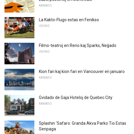
KANADO
La Kakto-Flugo estas en Fenikso
USONO
Filmo-teatroj en Reno kaj Sparks, Neĝado
USONO
Kion fari kaj kion fari en Vancouver en januaro
KANADO
Gvidado de Gaja Hoteloj de Quebec City
KANADO
Splashin 'Safaro: Granda Akva Parko Tio Estas
Senpaga