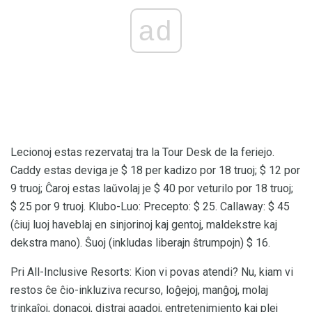
ad
Lecionoj estas rezervataj tra la Tour Desk de la feriejo.
Caddy estas deviga je $ 18 per kadizo por 18 truoj; $ 12 por
9 truoj; Ĉaroj estas laŭvolaj je $ 40 por veturilo por 18 truoj;
$ 25 por 9 truoj. Klubo-Luo: Precepto: $ 25. Callaway: $ 45
(ĉiuj luoj haveblaj en sinjorinoj kaj gentoj, maldekstre kaj
dekstra mano). Ŝuoj (inkludas liberajn ŝtrumpojn) $ 16.
Pri All-Inclusive Resorts: Kion vi povas atendi? Nu, kiam vi
restos ĉe ĉio-inkluziva recurso, loĝejoj, manĝoj, molaj
trinkaĵoj, donacoj, distraj agadoj, entretenimiento kaj plej