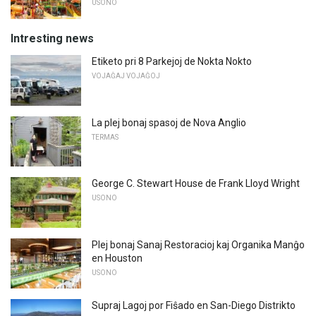
USONO
Intresting news
Etiketo pri 8 Parkejoj de Nokta Nokto
VOJAĜAJ VOJAĜOJ
La plej bonaj spasoj de Nova Anglio
TERMAS
George C. Stewart House de Frank Lloyd Wright
USONO
Plej bonaj Sanaj Restoracioj kaj Organika Manĝo
en Houston
USONO
Supraj Lagoj por Fiŝado en San-Diego Distrikto