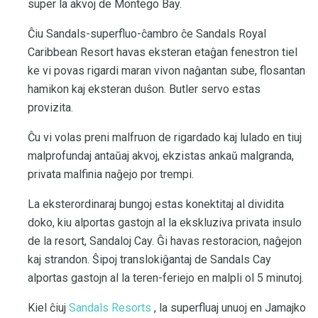
super la akvoj de Montego Bay.
Ĉiu Sandals-superfluo-ĉambro ĉe Sandals Royal
Caribbean Resort havas eksteran etaĝan fenestron tiel
ke vi povas rigardi maran vivon naĝantan sube, flosantan
hamikon kaj eksteran duŝon. Butler servo estas
provizita.
Ĉu vi volas preni malfruon de rigardado kaj lulado en tiuj
malprofundaj antaŭaj akvoj, ekzistas ankaŭ malgranda,
privata malfinia naĝejo por trempi.
La eksterordinaraj bungoj estas konektitaj al dividita
doko, kiu alportas gastojn al la ekskluziva privata insulo
de la resort, Sandaloj Cay. Ĝi havas restoracion, naĝejon
kaj strandon. Ŝipoj translokiĝantaj de Sandals Cay
alportas gastojn al la teren-feriejo en malpli ol 5 minutoj.
Kiel ĉiuj
Sandals Resorts
, la superfluaj unuoj en Jamajko