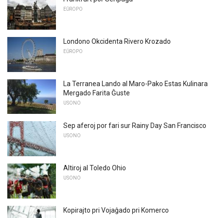
EŬROPO
Londono Okcidenta Rivero Krozado
EŬROPO
La Terranea Lando al Maro-Pako Estas Kulinara
Mergado Farita Ĝuste
USONO
Sep aferoj por fari sur Rainy Day San Francisco
USONO
Altiroj al Toledo Ohio
USONO
Kopirajto pri Vojaĝado pri Komerco