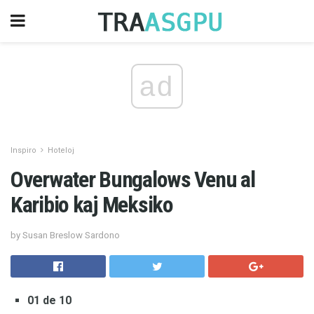
ad
Inspiro
Hoteloj
Overwater Bungalows Venu al
Karibio kaj Meksiko
by Susan Breslow Sardono
01 de 10