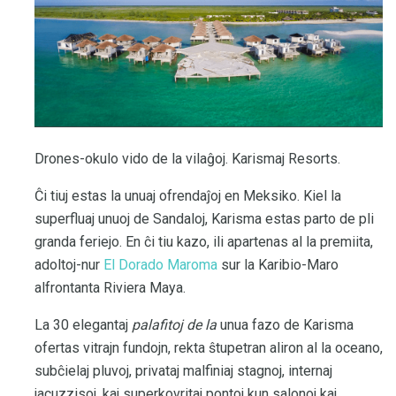
Drones-okulo vido de la vilaĝoj. Karismaj Resorts.
Ĉi tiuj estas la unuaj ofrendaĵoj en Meksiko. Kiel la
superfluaj unuoj de Sandaloj, Karisma estas parto de pli
granda feriejo. En ĉi tiu kazo, ili apartenas al la premiita,
adoltoj-nur
El Dorado Maroma
sur la Karibio-Maro
alfrontanta Riviera Maya.
La 30 elegantaj
palafitoj de la
unua fazo de Karisma
ofertas vitrajn fundojn, rekta ŝtupetran aliron al la oceano,
subĉielaj pluvoj, privataj malfiniaj stagnoj, internaj
jacuzzisoj, kaj superkovritaj pontoj kun salonoj kaj