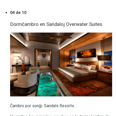
04 de 10
Dormĉambro en Sandaloj Overwater Suites
Ĉambro por sonĝi. Sandals Resorts.