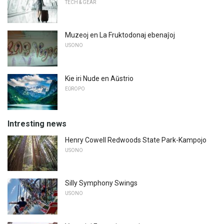
TECH & GEAR
Muzeoj en La Fruktodonaj ebenaĵoj
USONO
Kie iri Nude en Aŭstrio
EŬROPO
Intresting news
Henry Cowell Redwoods State Park-Kampojo
USONO
Silly Symphony Swings
USONO