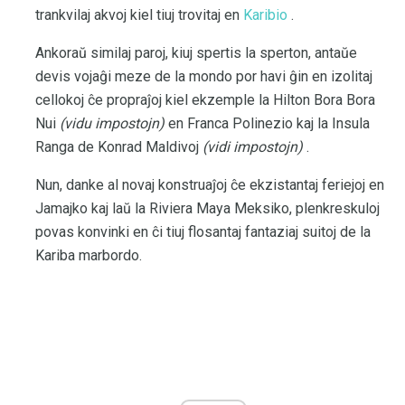
trankvilaj akvoj kiel tiuj trovitaj en
Karibio
.
Ankoraŭ similaj paroj, kiuj spertis la sperton, antaŭe
devis vojaĝi meze de la mondo por havi ĝin en izolitaj
cellokoj ĉe propraĵoj kiel ekzemple la Hilton Bora Bora
Nui
(vidu impostojn)
en Franca Polinezio kaj la Insula
Ranga de Konrad Maldivoj
(vidi impostojn)
.
Nun, danke al novaj konstruaĵoj ĉe ekzistantaj feriejoj en
Jamajko kaj laŭ la Riviera Maya Meksiko, plenkreskuloj
povas konvinki en ĉi tiuj flosantaj fantaziaj suitoj de la
Kariba marbordo.