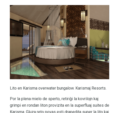
Lito en Karisma overwater bungalow. Karismaj Resorts.
Por la plena mielo de sperto, retiriĝi la kovrilojn kaj
grimpi en rondan liton provizita en la superfluaj suites de
Karisma. Gluza reto povas esti drapedita super la lito kaj