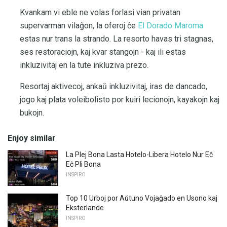
Kvankam vi eble ne volas forlasi vian privatan
supervarman vilaĝon, la oferoj ĉe
El Dorado Maroma
estas nur trans la strando. La resorto havas tri stagnas,
ses restoraciojn, kaj kvar stangojn - kaj ili estas
inkluzivitaj en la tute inkluziva prezo.
Resortaj aktivecoj, ankaŭ inkluzivitaj, iras de dancado,
jogo kaj plata voleibolisto por kuiri lecionojn, kayakojn kaj
bukojn.
Enjoy similar
La Plej Bona Lasta Hotelo-Libera Hotelo Nur Eĉ
Eĉ Pli Bona
INSPIRO
Top 10 Urboj por Aŭtuno Vojaĝado en Usono kaj
Eksterlande
INSPIRO