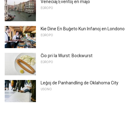
Veneciaj Eventoj en majo
EŬROPO
Kie Dine En Buĝeto Kun Infanoj en Londono
EŬROPO
Ĉio pri la Wurst: Bockwurst
EŬROPO
Leĝoj de Panhandling de Oklahoma City
USONO