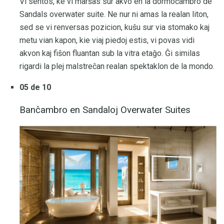
Vi sentos, ke vi marŝas sur akvo en la dormoĉambro de
Sandals overwater suite. Ne nur ni amas la realan liton,
sed se vi renversas pozicion, kuŝu sur via stomako kaj
metu vian kapon, kie viaj piedoj estis, vi povas vidi
akvon kaj fiŝon fluantan sub la vitra etaĝo. Ĝi similas
rigardi la plej malstreĉan realan spektaklon de la mondo.
05 de 10
Banĉambro en Sandaloj Overwater Suites