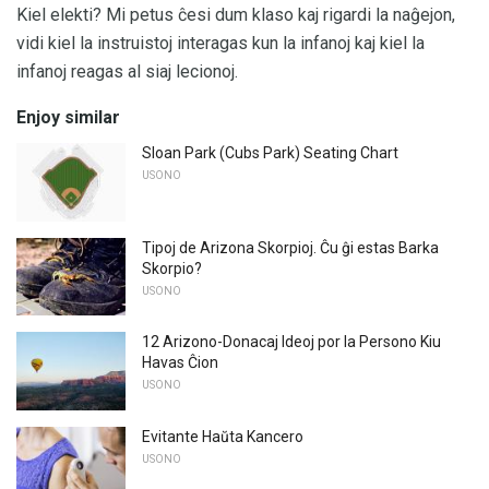
Kiel elekti? Mi petus ĉesi dum klaso kaj rigardi la naĝejon,
vidi kiel la instruistoj interagas kun la infanoj kaj kiel la
infanoj reagas al siaj lecionoj.
Enjoy similar
Sloan Park (Cubs Park) Seating Chart
USONO
Tipoj de Arizona Skorpioj. Ĉu ĝi estas Barka
Skorpio?
USONO
12 Arizono-Donacaj Ideoj por la Persono Kiu
Havas Ĉion
USONO
Evitante Haŭta Kancero
USONO