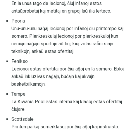
En la unua tago de lecionoj, ĉiuj infanoj estos
antaŭprobataj kaj metitaj en grupoj laŭ ilia lerteco.
Peoria
Unu-unu-unu naĝaj lecionoj por infanoj ĉiu printempo kaj
somero. Plenkreskulaj lecionoj por plenkreskuloj kun
neniujn naĝajn spertojn aŭ tiuj, kiuj volas rafini siajn
teknikojn, ankaŭ estas ofertitaj.
Fenikso
Lecionoj estas ofertitaj por ĉiuj aĝoj en la somero. Ebloj
ankaŭ inkluzivas naĝajn, buĉajn kaj akvajn
basketbilkamojn.
Tempe
La Kiwanis Pool estas interna kaj klasoj estas ofertitaj
ĉiujare.
Scottsdale
Printempa kaj somerklasoj por ĉiuj aĝoj kaj instruisto.