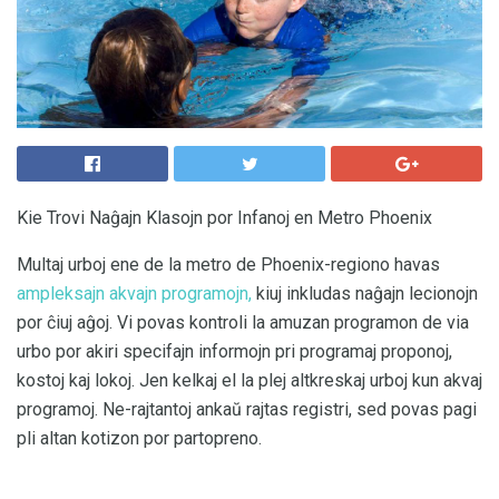
Kie Trovi Naĝajn Klasojn por Infanoj en Metro Phoenix
Multaj urboj ene de la metro de Phoenix-regiono havas
ampleksajn akvajn programojn,
kiuj inkludas naĝajn lecionojn
por ĉiuj aĝoj. Vi povas kontroli la amuzan programon de via
urbo por akiri specifajn informojn pri programaj proponoj,
kostoj kaj lokoj. Jen kelkaj el la plej altkreskaj urboj kun akvaj
programoj. Ne-rajtantoj ankaŭ rajtas registri, sed povas pagi
pli altan kotizon por partopreno.