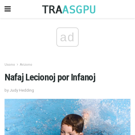
ad
Usono
Arizono
Nafaj Lecionoj por Infanoj
by Judy Hedding