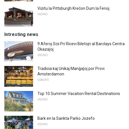
Vizitu la Pittsburgh Kreĉon Dum la Ferioj
USONO
Intresting news
9 Aferoj Scii Pri Ricevi Biletojn al Barclays Centra
Okazaĵoj
USONO
Tradicia kaj Unikaj Manĝaĵoj por Provi
Amsterdamon
EŬROPO
Top 10 Summer Vacation Rental Destinations
USONO
Bark en la Sankta Parko Jozefo
USONO