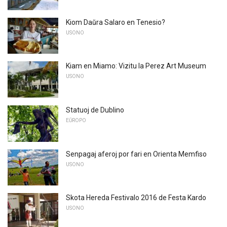
Kiom Daŭra Salaro en Tenesio?
USONO
Kiam en Miamo: Vizitu la Perez Art Museum
USONO
Statuoj de Dublino
EŬROPO
Senpagaj aferoj por fari en Orienta Memfiso
USONO
Skota Hereda Festivalo 2016 de Festa Kardo
USONO