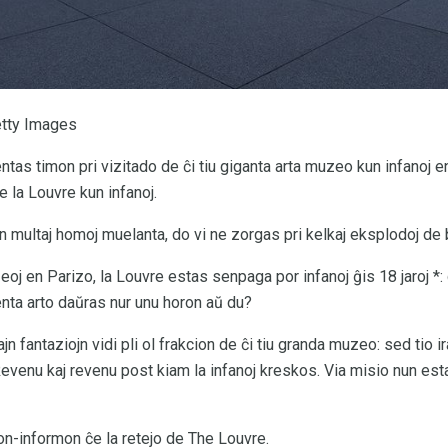
tty Images
entas timon pri vizitado de ĉi tiu giganta arta muzeo kun infanoj 
 la Louvre kun infanoj.
un multaj homoj muelanta, do vi ne zorgas pri kelkaj eksplodoj de
zeoj en Parizo, la Louvre estas senpaga por infanoj ĝis 18 jaroj *: 
enta arto daŭras nur unu horon aŭ du?
n fantaziojn vidi pli ol frakcion de ĉi tiu granda muzeo: sed tio ir
 Revenu kaj revenu post kiam la infanoj kreskos. Via misio nun es
ton-informon ĉe la retejo de The Louvre.