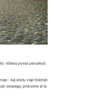
ito. Infanoj povas persekuti
ojn - kaj aĉetu viajn biletojn
akojn senpage, proksime al la