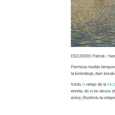
ESCUDERO Patrick / hem
Permesu multan tempon
la kolombojn, dum kreska
Vizitu
la
retejo de la
Muz
enrete, do vi ne devos st
eniroj. (Kontrolu la retejo