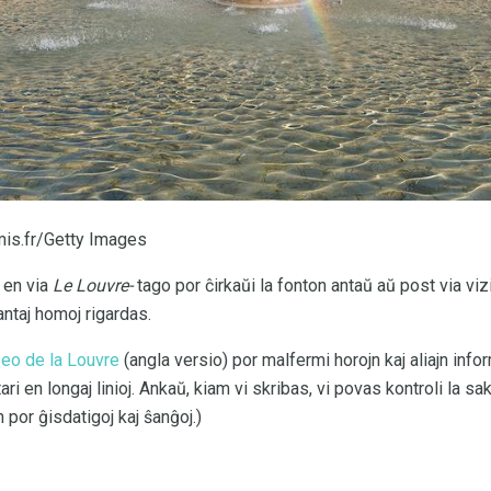
is.fr/Getty Images
 en via
Le Louvre-
tago por ĉirkaŭi la fonton antaŭ aŭ post via viz
ntaj homoj rigardas.
eo de la Louvre
(angla versio) por malfermi horojn kaj aliajn inform
ari en longaj linioj. Ankaŭ, kiam vi skribas, vi povas kontroli la s
n por ĝisdatigoj kaj ŝanĝoj.)