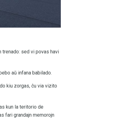
en trenado: sed vi povas havi
 bebo aŭ infana babilado.
do kiu zorgas, ĉu via vizito
as kun la teritorio de
tas fari grandajn memorojn