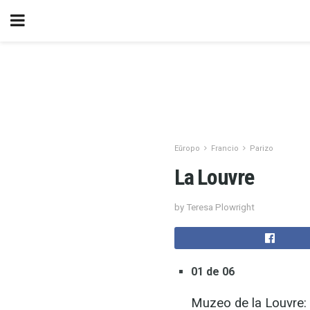
Eŭropo
Francio
Parizo
La Louvre
by Teresa Plowright
01 de 06
Muzeo de la Louvre