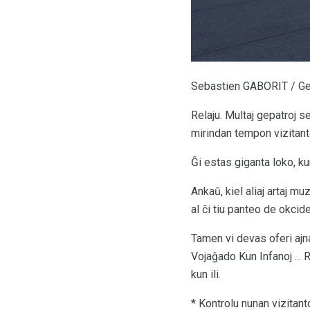
Sebastien GABORIT / Ge
Relaju. Multaj gepatroj s
mirindan tempon vizitante
Ĝi estas giganta loko, k
Ankaŭ, kiel aliaj artaj mu
al ĉi tiu panteo de okcid
Tamen vi devas oferi ajnaj
Vojaĝado Kun Infanoj ...
kun ili.
* Kontrolu nunan vizitan