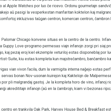
bro al Apple Watches por luo ĉe ricevo. Ordonu gourmetajn sandvi
kejo aŭ pasigi la vesperkestan manfaritan koktelon kaj malgrand
komfortoj inkluzivas taŭgan centron, komercan centron, ĉambron 
Palomar Chicago konvene situas en la centro de la centro. Infan
 Guppy Love-programo permesas viajn infanojn zorgi pri siaj pro
ĝo, kaj pezaj eroj kiel ekzemple veturiloj estas disponeblaj por lu
rtist-Suite, kiu estas kompleta kun majstreĉambro, banĉambro kaj
s vian vivon facila, dum la varmigita interna naĝejo estas perfek
jo servas bonan Nov-usonan kuirejon kaj Kaktelojn de Malpermesa
n por pli malgrandaj gastoj. Je la kompleta horo de vino, infanoj 
ĝi akredititajn infanojn (aŭ en la ĉambrojn, kiam vi bezonas ripo
a centro en trankvila Oak Park, Harvey House Bed & Breakfast es