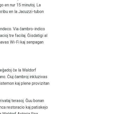
go en nur 15 minutoj. La
Skribu en la Jacuzzi-tubon
endeco. Via ĉambro-indico
oj tre facilaj. Ĝisdatigi al
havas Wi-Fi kaj senpagan
reĝadoj ĉe la Waldorf
no. Ĉiuj ĉambroj inkluzivas
istemon kaj plene provizitan
rivataj terasoj. Ĝuu bonan
ca restoracio kaj patiskejo
a Waldorf Astoria Spa,