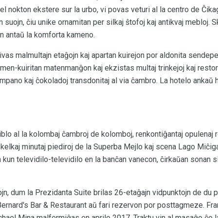
iel nokton ekstere sur la urbo, vi povas veturi al la centro de Ĉika
n suojn, ĉiu unike ornamitan per silkaj ŝtofoj kaj antikvaj mebloj. 
en antaŭ la komforta kameno.
vas malmultajn etaĝojn kaj apartan kuirejon por aldonita sendep
en-kuiritan matenmanĝon kaj ekzistas multaj trinkejoj kaj restoraci
pano kaj ĉokoladoj transdonitaj al via ĉambro. La hotelo ankaŭ 
iblo al la kolombaj ĉambroj de kolomboj, renkontiĝantaj opulenaj 
 kelkaj minutaj piediroj de la Superba Mejlo kaj scena Lago Miĉiga
kun televidilo-televidilo en la banĉan vanecon, ĉirkaŭan sonan s
jn, dum la Prezidanta Suite brilas 26-etaĝajn vidpunktojn de du p
rnard's Bar & Restaurant aŭ fari rezervon por posttagmeze. Fran
chael Mina malfermiĝas en aprilo 2017. Traktu vin al masaĝo ĉe l