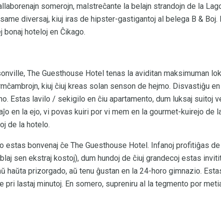
llaborenajn somerojn, malstreĉante la belajn strandojn de la Lag
me diversaj, kiuj iras de hipster-gastigantoj al belega B & Boj. En
j bonaj hoteloj en Ĉikago.
sonville, The Guesthouse Hotel tenas la aviditan maksimuman lok
dormĉambrojn, kiuj ĉiuj kreas solan senson de hejmo. Disvastiĝu e
no. Estas lavilo / sekigilo en ĉiu apartamento, dum luksaj suitoj
 en la ejo, vi povas kuiri por vi mem en la gourmet-kuirejo de la
j de la hotelo.
o estas bonvenaj ĉe The Guesthouse Hotel. Infanoj profitiĝas de s
blaj sen ekstraj kostoj), dum hundoj de ĉiuj grandecoj estas inviti
haŭta prizorgado, aŭ tenu ĝustan en la 24-horo gimnazio. Estas
e pri lastaj minutoj. En somero, supreniru al la tegmento por metiaj