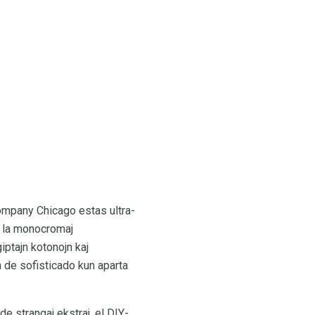
Company Chicago estas ultra-
al la monocromaj
iptajn kotonojn kaj
n de sofisticado kun aparta
e strangaj ekstraj, el DIY-