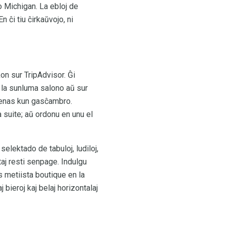
o Michigan. La ebloj de
 ĉi tiu ĉirkaŭvojo, ni
on sur TripAdvisor. Ĝi
n la sunluma salono aŭ sur
 venas kun gasĉambro.
 suite; aŭ ordonu en unu el
elektado de tabuloj, ludiloj,
taj resti senpage. Indulgu
 metiista boutique en la
 bieroj kaj belaj horizontalaj