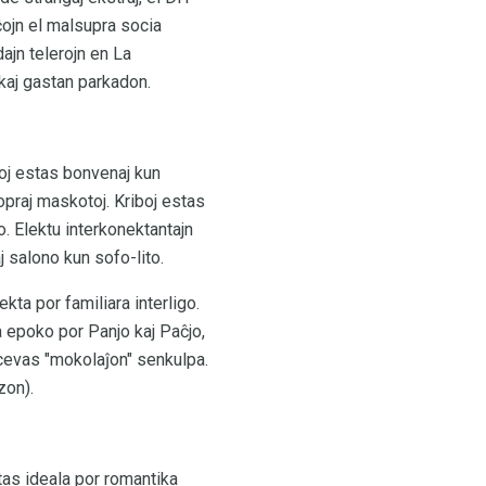
ĉojn el malsupra socia
ajn telerojn en La
kaj gastan parkadon.
oj estas bonvenaj kun
praj maskotoj. Kriboj estas
o. Elektu interkonektantajn
 salono kun sofo-lito.
ta por familiara interligo.
 epoko por Panjo kaj Paĉjo,
ricevas "mokolaĵon" senkulpa.
zon).
tas ideala por romantika