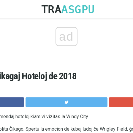
ad
Ĉikagaj Hoteloj de 2018
mendaj hoteloj kiam vi vizitas la Windy City
lita Ĉikago. Spertu la emocion de kubaj ludoj ĉe Wrigley Field, ĝ