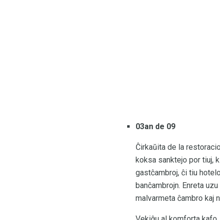
03an de 09
Ĉirkaŭita de la restorac
koksa sanktejo por tiuj, 
gastĉambroj, ĉi tiu hote
banĉambrojn. Enreta uzu l
malvarmeta ĉambro kaj n
Vekiĝu al komforta kafo,