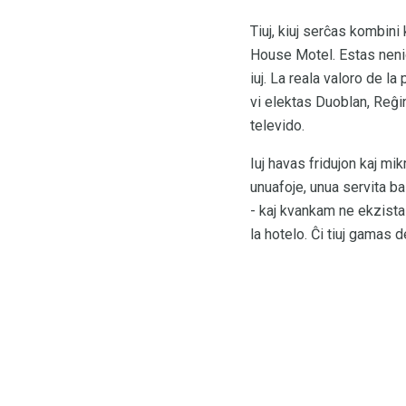
Tiuj, kiuj serĉas kombin
House Motel. Estas nenio
iuj. La reala valoro de l
vi elektas Duoblan, Reĝin
televido.
Iuj havas fridujon kaj mi
unuafoje, unua servita ba
- kaj kvankam ne ekzista
la hotelo. Ĉi tiuj gamas 