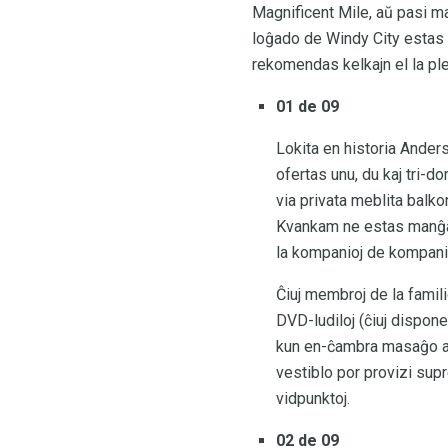
Magnificent Mile, aŭ pasi ma
loĝado de Windy City estas sa
rekomendas kelkajn el la ple
01 de 09
Lokita en historia Ander
ofertas unu, du kaj tri-
via privata meblita balko
Kvankam ne estas manĝaĵo
la kompanioj de kompanio
Ĉiuj membroj de la famili
DVD-ludiloj (ĉiuj dispone
kun en-ĉambra masaĝo aŭ 
vestiblo por provizi supr
vidpunktoj.
02 de 09