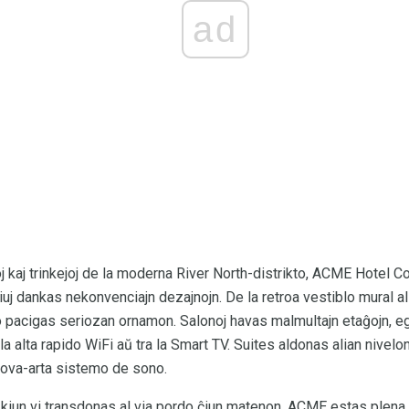
ad
ioj kaj trinkejoj de la moderna River North-distrikto, ACME Hotel 
kiuj dankas nekonvenciajn dezajnojn. De la retroa vestiblo mural 
lo pacigas seriozan ornamon. Salonoj havas malmultajn etaĝojn, eg
a alta rapido WiFi aŭ tra la Smart TV. Suites aldonas alian nivelo
ova-arta sistemo de sono.
 kiun vi transdonas al via pordo ĉiun matenon. ACME estas plena d