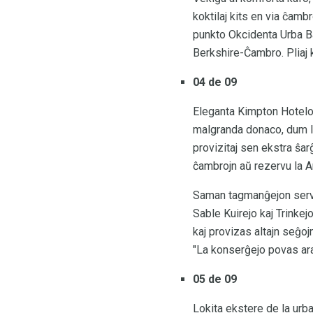
koktilaj kits en via ĉam
punkto Okcidenta Urba Ba
Berkshire-Ĉambro. Pliaj 
04 de 09
Eleganta Kimpton Hotelo 
malgranda donaco, dum la
provizitaj sen ekstra ŝar
ĉambrojn aŭ rezervu la A
Saman tagmanĝejon serviga
Sable Kuirejo kaj Trinke
kaj provizas altajn seĝoj
"La konserĝejo povas aran
05 de 09
Lokita ekstere de la urb