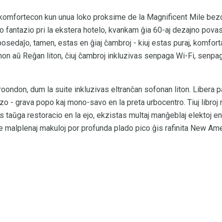
i komfortecon kun unua loko proksime de la Magnificent Mile bezo
 fantazio pri la ekstera hotelo, kvankam ĝia 60-aj dezajno povas
a posedaĵo, tamen, estas en ĝiaj ĉambroj - kiuj estas puraj, komfor
on aŭ Reĝan liton, ĉiuj ĉambroj inkluzivas senpaga Wi-Fi, senpaga
kroondon, dum la suite inkluzivas eltranĉan sofonan liton. Libera
zo - grava popo kaj mono-savo en la preta urbocentro. Tiuj libroj
s taŭga restoracio en la ejo, ekzistas multaj manĝeblaj elektoj en
de malplenaj makuloj por profunda plado pico ĝis rafinita New Ame