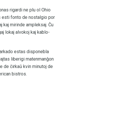
nas rigardi ne plu ol Ohio
 esti fonto de nostalgio por
taj kaj mirinde ampleksaj. Ĉu
j lokaj alvokoj kaj kablo-
 parkado estas disponebla
 rajtas liberigi matenmanĝon
e de ĉirkaŭ kvin minutoj de
rican bistros.