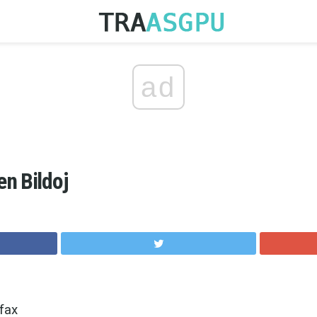
ad
n Bildoj
fax