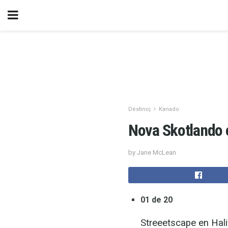
Destinoj
Kanado
Nova Skotlando e
by Jane McLean
01 de 20
Streeetscape en Hali