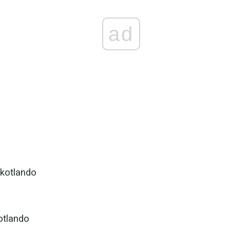
ad
kotlando
otlando