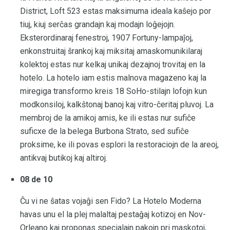
District, Loft 523 estas maksimuma ideala kaŝejo por
tiuj, kiuj serĉas grandajn kaj modajn loĝejojn.
Eksterordinaraj fenestroj, 1907 Fortuny-lampaĵoj,
enkonstruitaj ŝrankoj kaj miksitaj amaskomunikilaraj
kolektoj estas nur kelkaj unikaj dezajnoj trovitaj en la
hotelo. La hotelo iam estis malnova magazeno kaj la
miregiga transformo kreis 18 SoHo-stilajn lofojn kun
modkonsiloj, kalkŝtonaj banoj kaj vitro-ĉeritaj pluvoj. La
membroj de la amikoj amis, ke ili estas nur sufiĉe
suficxe de la belega Burbona Strato, sed sufiĉe
proksime, ke ili povas esplori la restoraciojn de la areoj,
antikvaj butikoj kaj altiroj.
08 de 10
Ĉu vi ne ŝatas vojaĝi sen Fido? La Hotelo Moderna
havas unu el la plej malaltaj pestaĝaj kotizoj en Nov-
Orleano kaj proponas specialajn pakojn pri maskotoj,