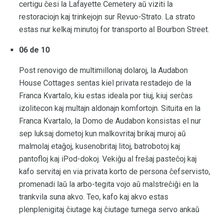
certigu ĉesi la Lafayette Cemetery aŭ viziti la
restoraciojn kaj trinkejojn sur Revuo-Strato. La strato
estas nur kelkaj minutoj for transporto al Bourbon Street.
06 de 10
Post renovigo de multimillonaj dolaroj, la Audabon
House Cottages sentas kiel privata restadejo de la
Franca Kvartalo, kiu estas ideala por tiuj, kiuj serĉas
izolitecon kaj multajn aldonajn komfortojn. Situita en la
Franca Kvartalo, la Domo de Audabon konsistas el nur
sep luksaj dometoj kun malkovritaj brikaj muroj aŭ
malmolaj etaĝoj, kusenobritaj litoj, batrobotoj kaj
pantofloj kaj iPod-dokoj. Vekiĝu al freŝaj pasteĉoj kaj
kafo servitaj en via privata korto de persona ĉefservisto,
promenadi laŭ la arbo-tegita vojo aŭ malstreĉiĝi en la
trankvila suna akvo. Teo, kafo kaj akvo estas
plenplenigitaj ĉiutage kaj ĉiutage turnega servo ankaŭ