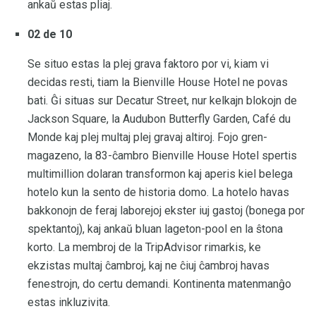
ankaŭ estas pliaj.
02 de 10
Se situo estas la plej grava faktoro por vi, kiam vi
decidas resti, tiam la Bienville House Hotel ne povas
bati. Ĝi situas sur Decatur Street, nur kelkajn blokojn de
Jackson Square, la Audubon Butterfly Garden, Café du
Monde kaj plej multaj plej gravaj altiroj. Fojo gren-
magazeno, la 83-ĉambro Bienville House Hotel spertis
multimillion dolaran transformon kaj aperis kiel belega
hotelo kun la sento de historia domo. La hotelo havas
bakkonojn de feraj laborejoj ekster iuj gastoj (bonega por
spektantoj), kaj ankaŭ bluan lageton-pool en la ŝtona
korto. La membroj de la TripAdvisor rimarkis, ke
ekzistas multaj ĉambroj, kaj ne ĉiuj ĉambroj havas
fenestrojn, do certu demandi. Kontinenta matenmanĝo
estas inkluzivita.