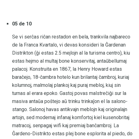
05 de 10
Se vi serĉas riĉan restadon en bela, trankvila najbareco
de la Franca Kvartalo, vi devas konsideri la Ĝardenan
Distrikton (ĝi estas 2.5 mejlojn al la turisma centro), kiu
estas hejmo al multaj bone konservitaj, antaŭbellumaj
palacoj. Konstruita en 1867, la Henry Howard estas
baraĉejo, 18-ĉambra hotelo kun brilantaj ĉambroj, kuriaj
kolumnoj, malmolaj plankoj kaj puraj mebloj, kiuj sin
turnas al erara epoko. Gastoj povas malstreĉiĝi sur la
masiva antaŭa poŝtejo aŭ trinku trinkaĵon el la salono-
stango. Salonoj havas antikvajn meblojn kaj originalajn
artojn, sed modernaj infanaj komfortoj kiel kusenobritaj
matracoj, senpagaj wifi kaj premiaj banĉambroj. La
Ĝardeno-Distrikto estas plej bone esplorita al piedo, do