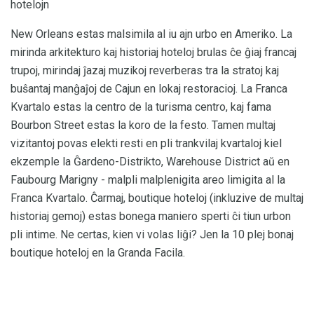
hotelojn
New Orleans estas malsimila al iu ajn urbo en Ameriko. La
mirinda arkitekturo kaj historiaj hoteloj brulas ĉe ĝiaj francaj
trupoj, mirindaj ĵazaj muzikoj reverberas tra la stratoj kaj
buŝantaj manĝaĵoj de Cajun en lokaj restoracioj. La Franca
Kvartalo estas la centro de la turisma centro, kaj fama
Bourbon Street estas la koro de la festo. Tamen multaj
vizitantoj povas elekti resti en pli trankvilaj kvartaloj kiel
ekzemple la Ĝardeno-Distrikto, Warehouse District aŭ en
Faubourg Marigny - malpli malplenigita areo limigita al la
Franca Kvartalo. Ĉarmaj, boutique hoteloj (inkluzive de multaj
historiaj gemoj) estas bonega maniero sperti ĉi tiun urbon
pli intime. Ne certas, kien vi volas liĝi? Jen la 10 plej bonaj
boutique hoteloj en la Granda Facila.