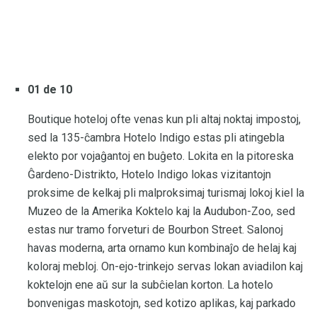
01 de 10
Boutique hoteloj ofte venas kun pli altaj noktaj impostoj,
sed la 135-ĉambra Hotelo Indigo estas pli atingebla
elekto por vojaĝantoj en buĝeto. Lokita en la pitoreska
Ĝardeno-Distrikto, Hotelo Indigo lokas vizitantojn
proksime de kelkaj pli malproksimaj turismaj lokoj kiel la
Muzeo de la Amerika Koktelo kaj la Audubon-Zoo, sed
estas nur tramo forveturi de Bourbon Street. Salonoj
havas moderna, arta ornamo kun kombinaĵo de helaj kaj
koloraj mebloj. On-ejo-trinkejo servas lokan aviadilon kaj
koktelojn ene aŭ sur la subĉielan korton. La hotelo
bonvenigas maskotojn, sed kotizo aplikas, kaj parkado