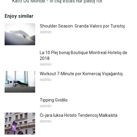
Kafo Du Monde - ili ĉiuj estas nur paŝoj for.
Enjoy similar
Shoulder Season: Granda Valoro por Turistoj
INSPIRO
La 10 Plej bonaj Boutique Montreal-Hoteloj de
2018
INSPIRO
Workout 7-Minute por Komercaj Vojaĝantoj
INSPIRO
Tipping Gvidilo
INSPIRO
Ĉi-jara luksa Hotelo Tendencoj Malkaŝita
INSPIRO