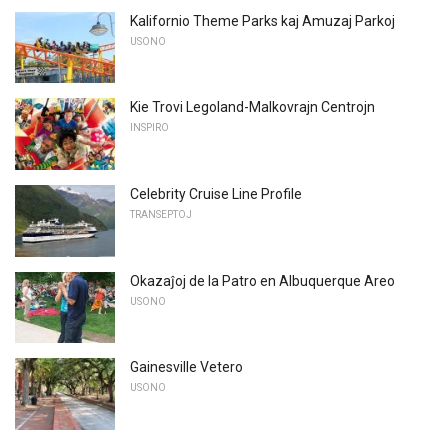
Kalifornio Theme Parks kaj Amuzaj Parkoj
USONO
Kie Trovi Legoland-Malkovrajn Centrojn
INSPIRO
Celebrity Cruise Line Profile
TRANSEPTOJ
Okazaĵoj de la Patro en Albuquerque Areo
USONO
Gainesville Vetero
USONO