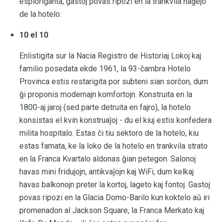
esploriganta, gastoj povas ripozi en la trankvila naĝejo
de la hotelo.
10 el 10
Enlistigita sur la Nacia Registro de Historiaj Lokoj kaj
familio posedata ekde 1961, la 93-ĉambra Hotelo
Provinca estis restarigita por subteni sian sorĉon, dum
ĝi proponis modernajn komfortojn. Konstruita en la
1800-aj jaroj (sed parte detruita en fajro), la hotelo
konsistas el kvin konstruaĵoj - du el kiuj estis konfedera
milita hospitalo. Estas ĉi tiu sektoro de la hotelo, kiu
estas famata, ke la loko de la hotelo en trankvila strato
en la Franca Kvartalo aldonas ĝian petegon. Salonoj
havas mini fridujojn, antikvaĵojn kaj WiFi, dum kelkaj
havas balkonojn preter la kortoj, lageto kaj fontoj. Gastoj
povas ripozi en la Glacia Domo-Barilo kun koktelo aŭ iri
promenadon al Jackson Square, la Franca Merkato kaj