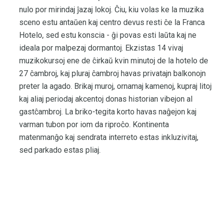
nulo por mirindaj ĵazaj lokoj. Ĉiu, kiu volas ke la muzika
sceno estu antaŭen kaj centro devus resti ĉe la Franca
Hotelo, sed estu konscia - ĝi povas esti laŭta kaj ne
ideala por malpezaj dormantoj. Ekzistas 14 vivaj
muzikokursoj ene de ĉirkaŭ kvin minutoj de la hotelo de
27 ĉambroj, kaj pluraj ĉambroj havas privatajn balkonojn
preter la agado. Brikaj muroj, ornamaj kamenoj, kupraj litoj
kaj aliaj periodaj akcentoj donas historian vibejon al
gastĉambroj. La briko-tegita korto havas naĝejon kaj
varman tubon por iom da riproĉo. Kontinenta
matenmanĝo kaj sendrata interreto estas inkluzivitaj,
sed parkado estas pliaj.