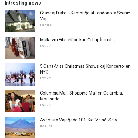
Intresting news
Grandaj Diskoj - Kembriĝo al Londono la Scenic
Vojo
EŬROPO
Malkovru Filadelfion kun Ĉi tiuj Ĵurnaloj
USONO
5 Can't-Miss Christmas Shows kaj Koncertoj en
NYC
USONO
Columbia Mall: Shopping Mall en Columbia,
Marilando
USONO
Aventuro Vojaĝado 101: Kiel Vojaĝi Solo
INSPIRO