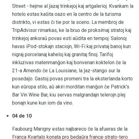
Street - hejme al ĵazaj trinkejoj kaj artgalerioj. Kvankam la
hotelo estas kaŝita oazo en la centro de la turisma
distrikto, vi estas ĉi tie por la sceno. La membroj de
TripAdvisor rimarkas, ke la bruo de proksimaj stratoj kaj
trinkejoj ankoraŭ povas esti aŭdita en tempoj. Salonoj
havas iPod-stokajn staciojn, Wi-Fi kaj privataj banoj kun
nigraj porcelanaj kaheloj kaj granitaj finoj. Tarifoj
inkluzivas matenmanĝon kaj bonvenan koktelon ĉe la
21-a Amendo ĉe La Louisiane, la ĵaz-stango sur la
posedaĵo. Gastoj povas promeni tra la eksterlanda korto
kun eŭropa stilo, aŭ akiri morditan manĝon ĉe Patrick's
Bar Vin Wine Bar, kiu servas malgrandajn telerojn plej
bonajn kune kun iom da vino.
04 de 10
Faubourg Marigny estas najbareco ĉe la afueras de la
Franca Kvartalo konata pro bedaŭra franca-strato-tero