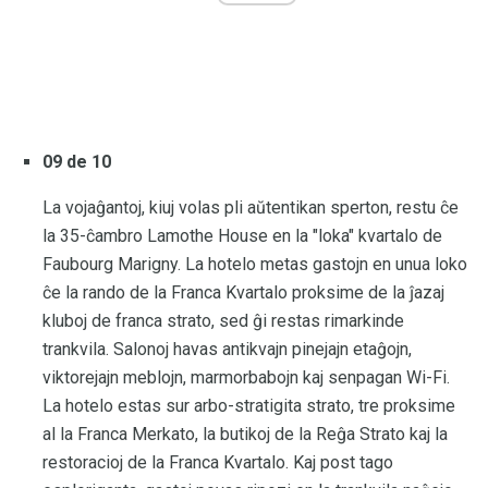
09 de 10
La vojaĝantoj, kiuj volas pli aŭtentikan sperton, restu ĉe
la 35-ĉambro Lamothe House en la "loka" kvartalo de
Faubourg Marigny. La hotelo metas gastojn en unua loko
ĉe la rando de la Franca Kvartalo proksime de la ĵazaj
kluboj de franca strato, sed ĝi restas rimarkinde
trankvila. Salonoj havas antikvajn pinejajn etaĝojn,
viktorejajn meblojn, marmorbabojn kaj senpagan Wi-Fi.
La hotelo estas sur arbo-stratigita strato, tre proksime
al la Franca Merkato, la butikoj de la Reĝa Strato kaj la
restoracioj de la Franca Kvartalo. Kaj post tago