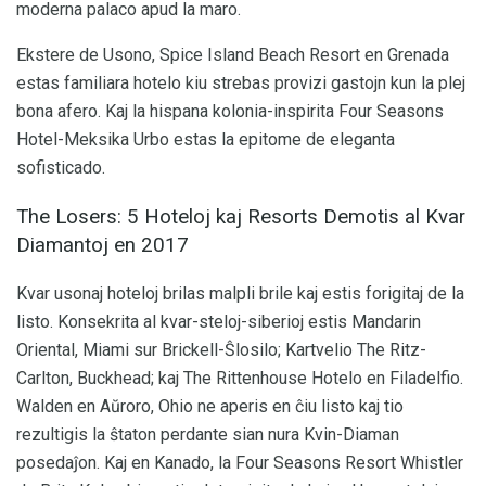
moderna palaco apud la maro.
Ekstere de Usono, Spice Island Beach Resort en Grenada
estas familiara hotelo kiu strebas provizi gastojn kun la plej
bona afero. Kaj la hispana kolonia-inspirita Four Seasons
Hotel-Meksika Urbo estas la epitome de eleganta
sofisticado.
The Losers: 5 Hoteloj kaj Resorts Demotis al Kvar
Diamantoj en 2017
Kvar usonaj hoteloj brilas malpli brile kaj estis forigitaj de la
listo. Konsekrita al kvar-steloj-siberioj estis Mandarin
Oriental, Miami sur Brickell-Ŝlosilo; Kartvelio The Ritz-
Carlton, Buckhead; kaj The Rittenhouse Hotelo en Filadelfio.
Walden en Aŭroro, Ohio ne aperis en ĉiu listo kaj tio
rezultigis la ŝtaton perdante sian nura Kvin-Diaman
posedaĵon. Kaj en Kanado, la Four Seasons Resort Whistler