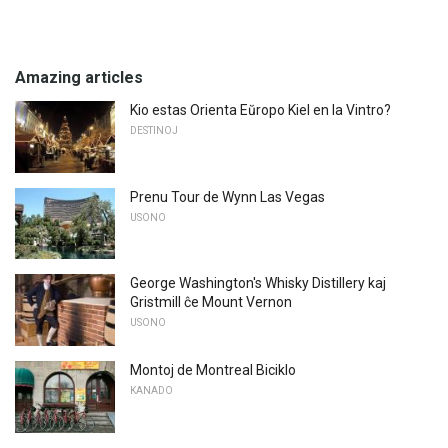
Amazing articles
Kio estas Orienta Eŭropo Kiel en la Vintro?
DESTINOJ
Prenu Tour de Wynn Las Vegas
USONO
George Washington's Whisky Distillery kaj
Gristmill ĉe Mount Vernon
USONO
Montoj de Montreal Biciklo
KANADO