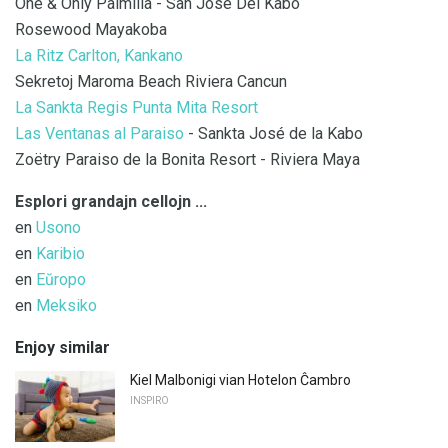
One & Only Palmilla - San Jose Del Kabo
Rosewood Mayakoba
La Ritz Carlton, Kankano
Sekretoj Maroma Beach Riviera Cancun
La Sankta Regis Punta Mita Resort
Las Ventanas al Paraiso
- Sankta José de la Kabo
Zoëtry Paraiso de la Bonita Resort - Riviera Maya
Esplori grandajn cellojn ...
en
Usono
en
Karibio
en
Eŭropo
en
Meksiko
Enjoy similar
Kiel Malbonigi vian Hotelon Ĉambro
INSPIRO