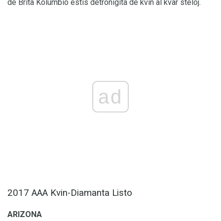
de Brita Kolumbio estis detronigita de kvin al kvar steloj.
ad
2017 AAA Kvin-Diamanta Listo
ARIZONA