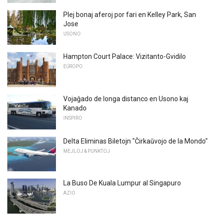
Plej bonaj aferoj por fari en Kelley Park, San
Jose
USONO
Hampton Court Palace: Vizitanto-Gvidilo
EŬROPO
Vojaĝado de longa distanco en Usono kaj
Kanado
INSPIRO
Delta Eliminas Biletojn "Ĉirkaŭvojo de la Mondo"
MEJLOJ & PUNKTOJ
La Buso De Kuala Lumpur al Singapuro
AZIO