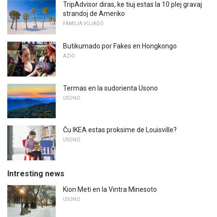
TripAdvisor diras, ke tiuj estas la 10 plej gravaj
strandoj de Ameriko
FAMILIA VOJAĜO
Butikumado por Fakes en Hongkongo
AZIO
Termas en la sudorienta Usono
USONO
Ĉu IKEA estas proksime de Louisville?
USONO
Intresting news
Kion Meti en la Vintra Minesoto
USONO