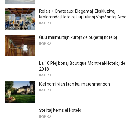
Relais + Chateaux: Elegantaj, Ekskluzivaj
Malgrandaj Hoteloj kiuj Luksaj Vojaĝantoj Amo
INSPIRO
Ĝuu malmultajn kurojn ĉe buĝetaj hoteloj
INSPIRO
La 10 Plej bonaj Boutique Montreal-Hoteloj de
2018
INSPIRO
Kiel nomi vian liton kaj matenmanĝon
INSPIRO
Ŝtelitaj Items el Hotelo
INSPIRO