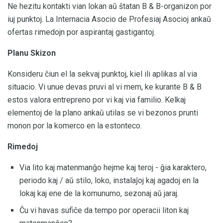
Ne hezitu kontakti vian lokan aŭ ŝtatan B & B-organizon por
iuj punktoj. La Internacia Asocio de Profesiaj Asocioj ankaŭ
ofertas rimedojn por aspirantaj gastigantoj.
Planu Skizon
Konsideru ĉiun el la sekvaj punktoj, kiel ili aplikas al via
situacio. Vi unue devas pruvi al vi mem, ke kurante B & B
estos valora entrepreno por vi kaj via familio. Kelkaj
elementoj de la plano ankaŭ utilas se vi bezonos prunti
monon por la komerco en la estonteco.
Rimedoj
Via lito kaj matenmanĝo hejme kaj teroj - ĝia karaktero,
periodo kaj / aŭ stilo, loko, instalaĵoj kaj agadoj en la
lokaj kaj ene de la komunumo, sezonaj aŭ jaraj.
Ĉu vi havas sufiĉe da tempo por operacii liton kaj