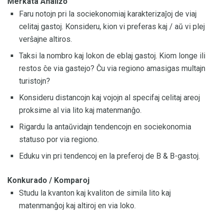
Merkata Analizo
Faru notojn pri la sociekonomiaj karakterizaĵoj de viaj
celitaj gastoj. Konsideru, kion vi preferas kaj / aŭ vi plej
verŝajne altiros.
Taksi la nombro kaj lokon de eblaj gastoj. Kiom longe ili
restos ĉe via gastejo? Ĉu via regiono amasigas multajn
turistojn?
Konsideru distancojn kaj vojojn al specifaj celitaj areoj
proksime al via lito kaj matenmanĝo.
Rigardu la antaŭvidajn tendencojn en sociekonomia
statuso por via regiono.
Eduku vin pri tendencoj en la preferoj de B & B-gastoj.
Konkurado / Komparoj
Studu la kvanton kaj kvaliton de simila lito kaj
matenmanĝoj kaj altiroj en via loko.