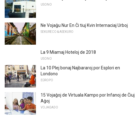
USONO
Ne Vojaĝu Nur En Ĉi tiuj Kvin Internaciaj Urboj
SEKURECO & ASEKURO
La 9 Miamaj Hoteloj de 2018
USONO
La 10 Plej bonaj Najbararoj por Esplori en
Londono
EŬROPO
15 Vojaĝoj de Virtuala Kampo por Infanoj de Ĉiuj
Aĝoj
VOJAĜADO