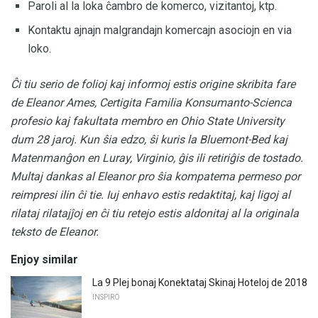
Paroli al la loka ĉambro de komerco, vizitantoj, ktp.
Kontaktu ajnajn malgrandajn komercajn asociojn en via
loko.
Ĉi tiu serio de folioj kaj informoj estis origine skribita fare
de Eleanor Ames, Certigita Familia Konsumanto-Scienca
profesio kaj fakultata membro en Ohio State University
dum 28 jaroj.
Kun ŝia edzo, ŝi kuris la Bluemont-Bed kaj
Matenmanĝon en Luray, Virginio, ĝis ili retiriĝis de tostado.
Multaj dankas al Eleanor pro ŝia kompatema permeso por
reimpresi ilin ĉi tie.
Iuj enhavo estis redaktitaj, kaj ligoj al
rilataj rilatajĵoj en ĉi tiu retejo estis aldonitaj al la originala
teksto de Eleanor.
Enjoy similar
La 9 Plej bonaj Konektataj Skinaj Hoteloj de 2018
INSPIRO