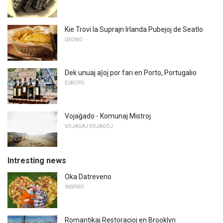
Kie Trovi la Suprajn Irlanda Pubejoj de Seatlo
USONO
Dek unuaj aĵoj por fari en Porto, Portugalio
EŬROPO
Vojaĝado - Komunaj Mistroj
VOJAĜAJ VOJAĜOJ
Intresting news
Oka Datreveno
INSPIRO
Romantikaj Restoracioj en Brooklyn