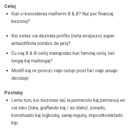
Celoj
Kial vi konsideras malfermi B & B? Nur por financaj
bezonoj?
Kio estas via dezirata profito (neta enspezo) super
antaŭdifinita nombro de jaroj?
Ĉu viaj B & B-celoj malrapidas kun familiaj celoj, tiel
longaj kaj mallongaj?
Modifi kaj re-priorizi viajn celojn post fari viajn unuajn
decidojn.
Postuloj
Lernu tion, kio bezonas laŭ la permesilo kaj permesoj en
via loko (loka, graflando kaj / aŭ ŝtato): zonado,
konstruado kaj loĝkodoj, sanaj reguloj, impostkolektado
ktp.