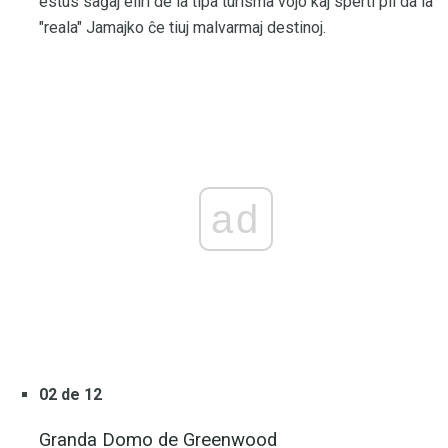
estus saĝaj eliri de la tipa turisma vojo kaj sperti pli da la
"reala" Jamajko ĉe tiuj malvarmaj destinoj.
ad
02 de 12
Granda Domo de Greenwood