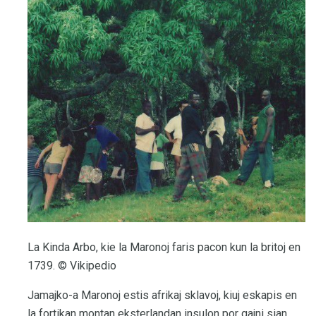
La Kinda Arbo, kie la Maronoj faris pacon kun la britoj en
1739. © Vikipedio
Jamajko-a Maronoj estis afrikaj sklavoj, kiuj eskapis en
la fortikan montan eksterlandan insulon por gajni sian