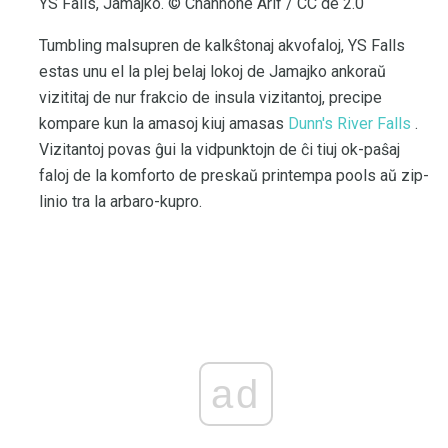
YS Falls, Jamajko. © Channone Arif / CC de 2.0
Tumbling malsupren de kalkŝtonaj akvofaloj, YS Falls
estas unu el la plej belaj lokoj de Jamajko ankoraŭ
vizititaj de nur frakcio de insula vizitantoj, precipe
kompare kun la amasoj kiuj amasas
Dunn's River Falls
.
Vizitantoj povas ĝui la vidpunktojn de ĉi tiuj ok-paŝaj
faloj de la komforto de preskaŭ printempa pools aŭ zip-
linio tra la arbaro-kupro.
ad