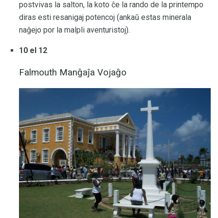
postvivas la salton, la koto ĉe la rando de la printempo
diras esti resanigaj potencoj (ankaŭ estas minerala
naĝejo por la malpli aventuristoj).
10 el 12
Falmouth Manĝaĵa Vojaĝo