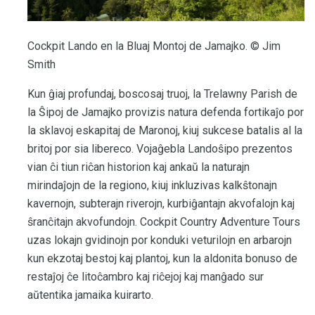
Cockpit Lando en la Bluaj Montoj de Jamajko. © Jim
Smith
Kun ĝiaj profundaj, boscosaj truoj, la Trelawny Parish de
la Ŝipoj de Jamajko provizis natura defenda fortikaĵo por
la sklavoj eskapitaj de Maronoj, kiuj sukcese batalis al la
britoj por sia libereco. Vojaĝebla Landoŝipo prezentos
vian ĉi tiun riĉan historion kaj ankaŭ la naturajn
mirindaĵojn de la regiono, kiuj inkluzivas kalkŝtonajn
kavernojn, subterajn riverojn, kurbiĝantajn akvofalojn kaj
ŝranĉitajn akvofundojn. Cockpit Country Adventure Tours
uzas lokajn gvidinojn por konduki veturilojn en arbarojn
kun ekzotaj bestoj kaj plantoj, kun la aldonita bonuso de
restaĵoj ĉe litoĉambro kaj riĉejoj kaj manĝado sur
aŭtentika jamaika kuirarto.