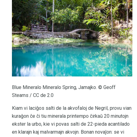
Blue Mineralo Mineralo Spring, Jamajko. © Geoff
Stearns / CC de 2.0
Kiam vi laciĝos salti de la akvofaloj de Negril, provu vian
kuraĝon ĉe ĉi tiu minerala printempo ĉirkaŭ 20 minutojn
ekster la urbo, kie vi povas salti de 22-pieda acantilado
en klarajn kaj malvarmajn akvojn. Bonan novaĵon: se vi