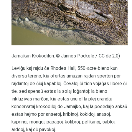
Jamajkan Krokodilon. © Jannes Pockele / CC de 2.0)
Leviĝu kaj rajdu ĉe Rhodes Hall, 550-acre-bieno kun
diversa tereno, kiu ofertas amuzan rajdan sperton por
rajdantoj de ĉiuj kapabloj. Ĉevaloj ĉi tien vojaĝas libere ĉi
tie, sed apenaŭ estas la solaj loĝantoj: la bieno
inkluzivas marĉon, kiu estas unu el la plej grandaj
konservataj krokodiloj de Jamajko, kaj la posedaĵo ankaŭ
estas hejmo por anseroj, kribinoj, kokidoj, anasoj,
kaprinoj, mongoj, papagoj, kolibroj, pelikanoj, sabloj,
ardeoj, kaj eĉ pavokoj.