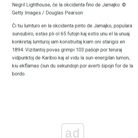
Negril Lighthouse, ĉe la okcidenta fino de Jamajko. ©
Getty Images / Douglas Pearson
Ĉi tiu lumturo en la okcidenta pinto de Jamajko, populara
sunsubiro, estas pli ol 65 futojn kaj estis unu el la unuaj
konkretaj lumturoj iam konstruitaj kiam oni starigis en
1894. Vizitantoj povas grimpi 103 paŝojn por teruraj
vidpunktoj de Karibio kaj al vidu la sun-energilan lumon,
kiu ekflamas ĉiun du sekundojn por averti ŝipojn for de la
bordo.
ad