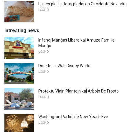
La ses plej elstaraj pladoj en Okcidenta Novjorko
USONO
Intresting news
Infanoj Manĝas Libera kaj Amuza Familia
Manĝo
USONO
Direktoj al Walt Disney World
USONO
Protektu Viajn Plantojn kaj Arbojn De Frosto
USONO
Washington Partioj de New Year's Eve
USONO