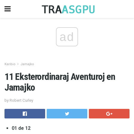
ad
Karibio
Jamajko
11 Eksterordinaraj Aventuroj en
Jamajko
by Robert Curley
01 de 12