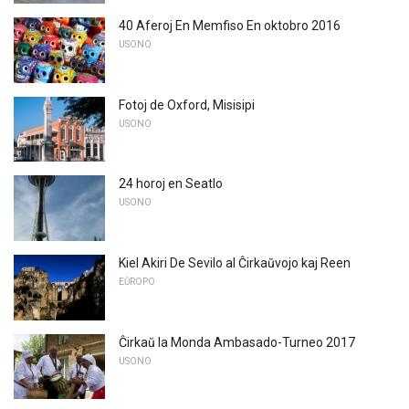
40 Aferoj En Memfiso En oktobro 2016
USONO
Fotoj de Oxford, Misisipi
USONO
24 horoj en Seatlo
USONO
Kiel Akiri De Sevilo al Ĉirkaŭvojo kaj Reen
EŬROPO
Ĉirkaŭ la Monda Ambasado-Turneo 2017
USONO